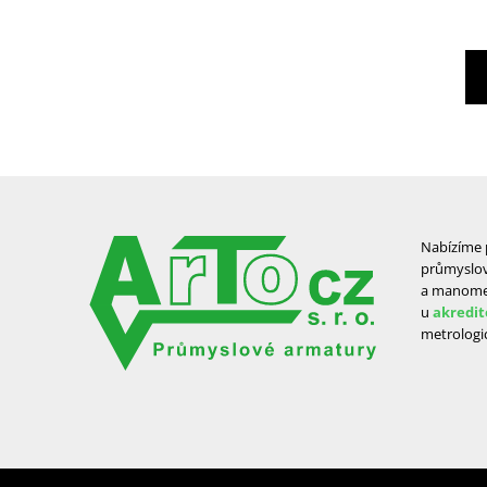
Nabízíme p
průmyslov
a manomet
u
akredit
metrologic