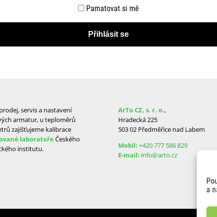
Pamatovat si mě
rodej, servis a nastavení
ArTo CZ, s. r. o.
,
ých armatur, u teploměrů
Hradecká 225
rů zajišťujeme kalibrace
503 02 Předměřice nad Labem
ované laboratoře
Českého
Mobil:
+420 777 586 829
kého institutu.
E-mail:
info@arto.cz
Pou
a n