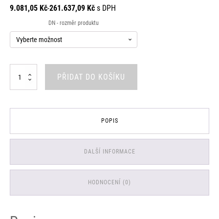
9.081,05
Kč
-
261.637,09
Kč
s DPH
7.505,00 Kč
DN - rozměr produktu
až
216.229,00 Kč
Kulový
PŘIDAT DO KOŠÍKU
kohout
mezipřírubový
Nerez
-
PN40
POPIS
množství
DALŠÍ INFORMACE
HODNOCENÍ (0)