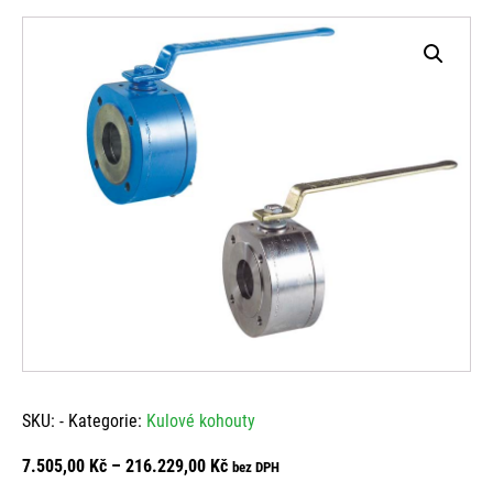
SKU:
-
Kategorie:
Kulové kohouty
Rozpětí
7.505,00
Kč
–
216.229,00
Kč
bez DPH
cen: