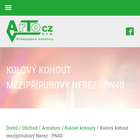
KULOVÝ KOHOUT
MEZIPŘÍRUBOVÝ NEREZ - PN40
Domů
/
Obchod
/
Armatury
/
Kulové kohouty
/ Kulový kohout
mezipřírubový Nerez - PN40