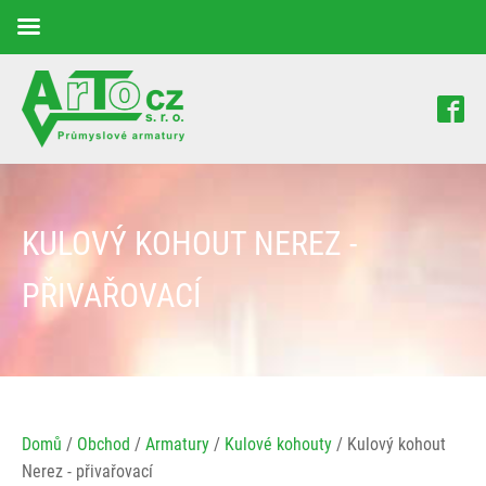
KULOVÝ KOHOUT NEREZ -
PŘIVAŘOVACÍ
Domů
/
Obchod
/
Armatury
/
Kulové kohouty
/ Kulový kohout
Nerez - přivařovací