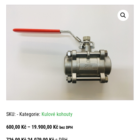
SKU:
-
Kategorie:
Kulové kohouty
Rozpětí
600,00
Kč
–
19.900,00
Kč
bez DPH
cen:
726,00
Kč
-
24.079,00
Kč
s DPH