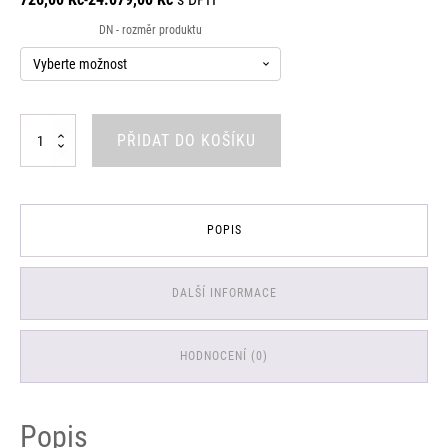
600,00 Kč
DN - rozměr produktu
až
19.900,00 Kč
Kulový
PŘIDAT DO KOŠÍKU
kohout
Nerez
-
přivařovací
množství
POPIS
DALŠÍ INFORMACE
HODNOCENÍ (0)
Popis